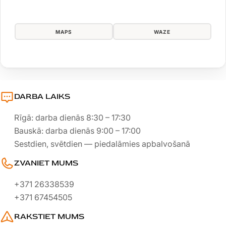
Kalnciema
iela
87,
MAPS
WAZE
Rīga,
LV-
1046
DARBA LAIKS
Rīgā: darba dienās 8:30 – 17:30
Bauskā: darba dienās 9:00 – 17:00
Sestdien, svētdien — piedalāmies apbalvošanā
ZVANIET MUMS
+371 26338539
+371 67454505
RAKSTIET MUMS