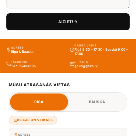
AIZIET!
DARBA LAIKS
ADRESE
Rīgā 8:30 – 17:30 · Bauskā 9:00 –
Rīga & Bauska
17:00
TĀLRUNIS
E-PASTS
+371 67454505
geka@geka.lv
MŪSU ATRAŠANĀS VIETAS
RĪGA
BAUSKA
BIROJS UN VEIKALS
ADRESE