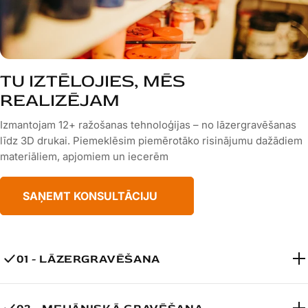
TU IZTĒLOJIES, MĒS
REALIZĒJAM
Izmantojam 12+ ražošanas tehnoloģijas – no lāzergravēšanas
līdz 3D drukai. Piemeklēsim piemērotāko risinājumu dažādiem
materiāliem, apjomiem un iecerēm
SAŅEMT KONSULTĀCIJU
01 - LĀZERGRAVĒŠANA