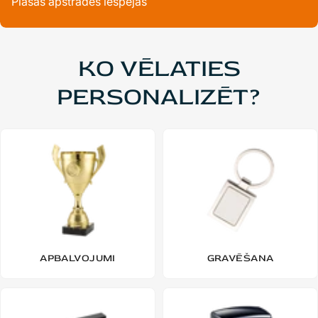
Plašas apstrādes iespējas
KO VĒLATIES
PERSONALIZĒT?
APBALVOJUMI
GRAVĒŠANA