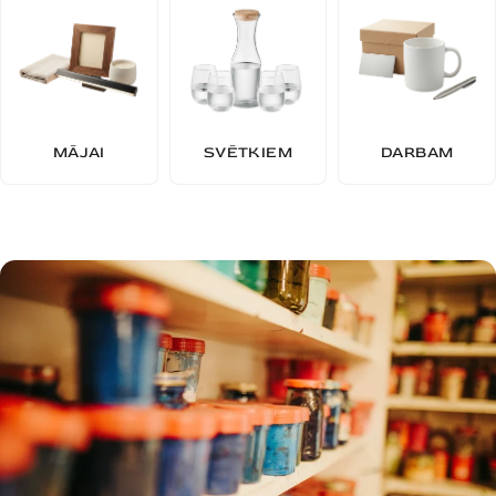
MĀJAI
SVĒTKIEM
DARBAM