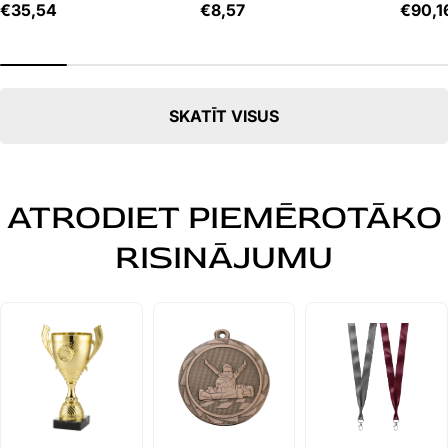
Cena
€35,54
Cena
€8,57
Cena
€90,1
SKATĪT VISUS
ATRODIET PIEMĒROTĀKO
RISINĀJUMU