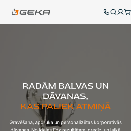
Pāriet
uz
G
saturu
RADĀM BALVAS UN
DĀVANAS,
KAS PALIEK ATMIŅĀ
Gravēšana, apdruka un personalizētas korporatīvās
dāvanas. No idejas līdz rezultātam, precīzi un laikā