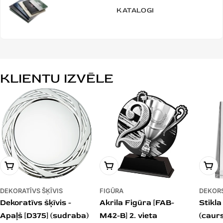
KATALOGI
KLIENTU IZVĒLE
PIEVIENOT GROZAM
PIEVIENOT GROZAM
PIE
DEKORATĪVS ŠĶĪVIS
FIGŪRA
DEKOR
Dekoratīvs šķīvis -
Akrila Figūra [FAB-
Stikl
Apaļš [D375] (sudraba)
M42-B] 2. vieta
(caur