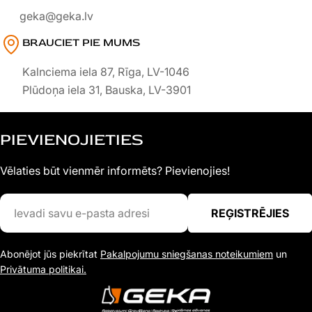
geka@geka.lv
BRAUCIET PIE MUMS
Kalnciema iela 87, Rīga, LV-1046
Plūdoņa iela 31, Bauska, LV-3901
PIEVIENOJIETIES
Vēlaties būt vienmēr informēts? Pievienojies!
Ievadi
REĢISTRĒJIES
savu
e-
Abonējot jūs piekrītat
Pakalpojumu sniegšanas noteikumiem
un
pasta
Privātuma politikai.
adresi