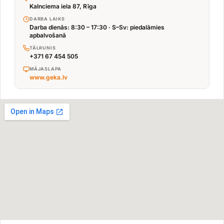
Kalnciema iela 87, Rīga
DARBA LAIKS
Darba dienās: 8:30 – 17:30 · S–Sv: piedalāmies
apbalvošanā
TĀLRUNIS
+371 67 454 505
MĀJASLAPA
www.geka.lv