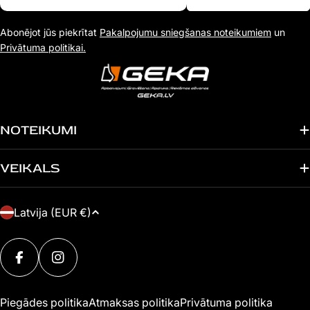
e-
Abonējot jūs piekrītat
Pakalpojumu sniegšanas noteikumiem
un
pasta
Privātuma politikai.
adresi
NOTEIKUMI
VEIKALS
V
Latvija (EUR €)
A
Maksājuma
L
metodes
FACEBOOK
INSTAGRAM
S
T
Piegādes politika
Atmaksas politika
Privātuma politika