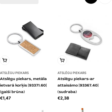
PIEVIENOT GROZAM
PIEVIENOT GROZAM
ATSLĒGU PIEKARS
ATSLĒGU PIEKARS
Atslēgu piekars, metāla
Atslēgu piekars-ar
ietvarā korķis [93371.60]
attaisāmo [93367.40]
(gaiši brūna)
(sudraba)
Cena
€1,47
Cena
€2,38