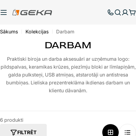
Pāriet
uz
G
saturu
Sākums
Kolekcijas
Darbam
DARBAM
Praktiski biroja un darba aksesuāri ar uzņēmuma logo:
pildspalvas, keramikas krūzes, piezīmju bloki ar līmlapiņām,
galda pulksteņi, USB atmiņas, atstarotāji un antistresa
bumbiņas. Lieliska prezentreklāma ikdienas darbam un
klientu dāvanām.
6 produkti
FILTRĒT