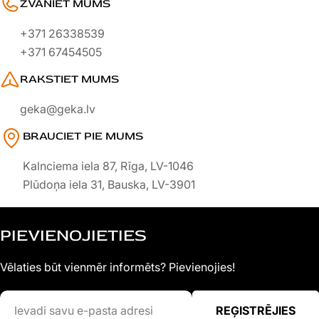
ZVANIET MUMS
+371 26338539
+371 67454505
RAKSTIET MUMS
geka@geka.lv
BRAUCIET PIE MUMS
Kalnciema iela 87, Rīga, LV-1046
Plūdoņa iela 31, Bauska, LV-3901
PIEVIENOJIETIES
Vēlaties būt vienmēr informēts? Pievienojies!
Ievadi
REĢISTRĒJIES
savu