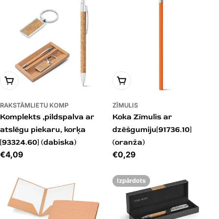
PIEVIENOT GROZAM
PIEVIENOT GROZAM
RAKSTĀMLIETU KOMP
ZĪMULIS
Komplekts ,pildspalva ar
Koka Zīmulis ar
atslēgu piekaru, korķa
dzēšgumiju[91736.10]
[93324.60] (dabiska)
(oranža)
Cena
€4,09
Cena
€0,29
Izpārdots