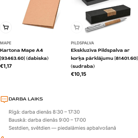
PIEVIENOT GROZAM
IZPĀRDOTS
MAPE
PILDSPALVA
Kartona Mape A4
Ekskluzīva Pildspalva ar
[93463.60] (dabiska)
korķa pārklājumu [81401.60]
Cena
€1,17
(sudraba)
Cena
€10,15
DARBA LAIKS
Rīgā: darba dienās 8:30 – 17:30
Bauskā: darba dienās 9:00 – 17:00
Sestdien, svētdien — piedalāmies apbalvošanā