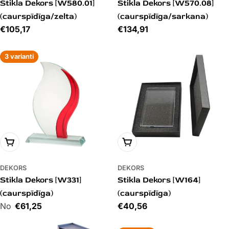
Stikla Dekors [W580.01]
Stikla Dekors [W570.08]
(caurspīdīga/zelta)
(caurspīdīga/sarkana)
Cena
€105,17
Cena
€134,91
3 varianti
PIEVIENOT GROZAM
PIEVIENOT GROZAM
DEKORS
DEKORS
Stikla Dekors [W331]
Stikla Dekors [W164]
(caurspīdīga)
(caurspīdīga)
Cena
€61,25
Cena
€40,56