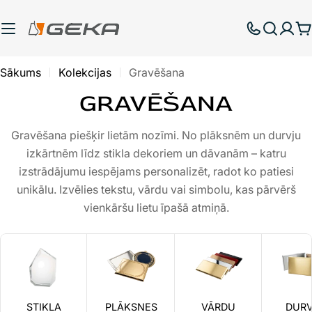
Pāriet
uz
G
saturu
Sākums
Kolekcijas
Gravēšana
GRAVĒŠANA
Gravēšana piešķir lietām nozīmi. No plāksnēm un durvju
izkārtnēm līdz stikla dekoriem un dāvanām – katru
izstrādājumu iespējams personalizēt, radot ko patiesi
unikālu. Izvēlies tekstu, vārdu vai simbolu, kas pārvērš
vienkāršu lietu īpašā atmiņā.
STIKLA
PLĀKSNES
VĀRDU
DUR