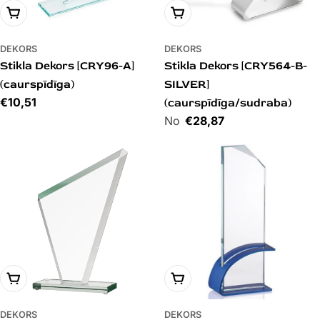
PIEVIENOT GROZAM
PIEVIENOT GROZAM
DEKORS
DEKORS
Stikla Dekors [CRY96-A]
Stikla Dekors [CRY564-B-
(caurspīdīga)
SILVER]
Cena
€10,51
(caurspīdīga/sudraba)
Cena
€28,87
PIEVIENOT GROZAM
PIEVIENOT GROZAM
DEKORS
DEKORS