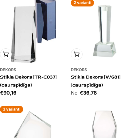
2 varianti
PIEVIENOT GROZAM
PIEVIENOT GROZAM
DEKORS
DEKORS
Stikla Dekors [TR-C037]
Stikla Dekors [W681]
(caurspīdīga)
(caurspīdīga)
Cena
€90,16
Cena
€36,78
3 varianti