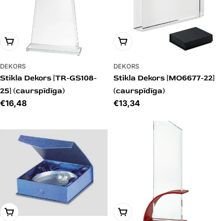
PIEVIENOT GROZAM
PIEVIENOT GROZAM
DEKORS
DEKORS
Stikla Dekors [TR-GS108-
Stikla Dekors [MO6677-22]
25] (caurspīdīga)
(caurspīdīga)
Cena
€16,48
Cena
€13,34
PIEVIENOT GROZAM
PIEVIENOT GROZAM