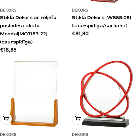
DEKORS
DEKORS
Stikla Dekors ar reljefu
Stikla Dekors [W585.08]
puslodes rakstu
(caurspīdīga/sarkana)
Cena
€81,80
Mondal[MO7183-22]
(caurspīdīga)
Cena
€18,85
PIEVIENOT GROZAM
PIEVIENOT GROZAM
DEKORS
DEKORS