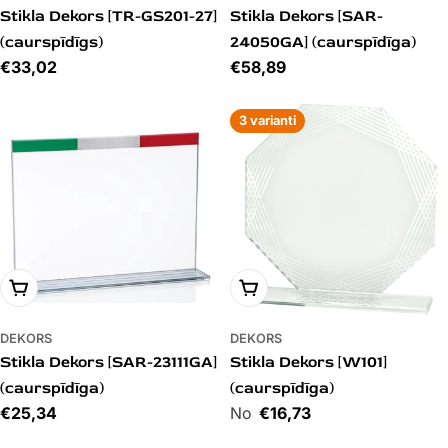
Stikla Dekors [TR-GS201-27]
Stikla Dekors [SAR-
(caurspīdīgs)
24050GA] (caurspīdīga)
Cena
€33,02
Cena
€58,89
3 varianti
PIEVIENOT GROZAM
PIEVIENOT GROZAM
DEKORS
DEKORS
Stikla Dekors [SAR-23111GA]
Stikla Dekors [W101]
(caurspīdīga)
(caurspīdīga)
Cena
€25,34
Cena
€16,73