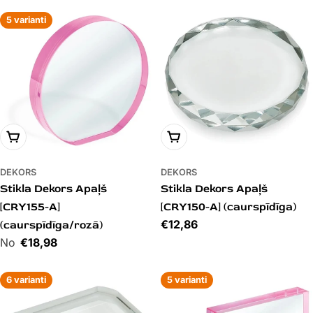
5 varianti
PIEVIENOT GROZAM
PIEVIENOT GROZAM
DEKORS
DEKORS
Stikla Dekors Apaļš
Stikla Dekors Apaļš
[CRY155-A]
[CRY150-A] (caurspīdīga)
Cena
€12,86
(caurspīdīga/rozā)
Cena
€18,98
6 varianti
5 varianti