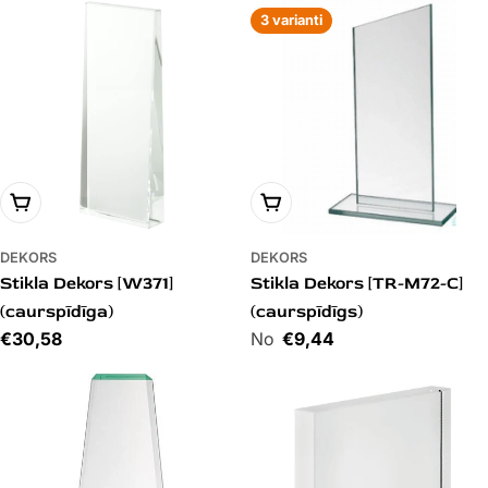
3 varianti
PIEVIENOT GROZAM
PIEVIENOT GROZAM
DEKORS
DEKORS
Stikla Dekors [W371]
Stikla Dekors [TR-M72-C]
(caurspīdīga)
(caurspīdīgs)
Cena
€30,58
Cena
€9,44