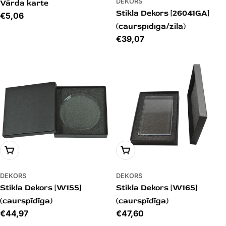
DEKORS
Vārda karte
Stikla Dekors [26041GA]
Cena
€5,06
(caurspīdīga/zila)
Cena
€39,07
PIEVIENOT GROZAM
PIEVIENOT GROZAM
DEKORS
DEKORS
Stikla Dekors [W155]
Stikla Dekors [W165]
(caurspīdīga)
(caurspīdīga)
Cena
€44,97
Cena
€47,60