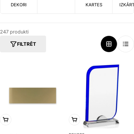
DEKORI
KARTES
IZKĀR
247 produkti
FILTRĒT
IZVĒLIES VARIANTU
PIEVIENOT GROZAM