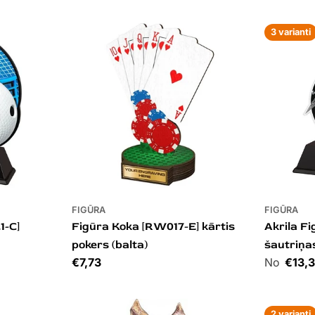
3 varianti
FIGŪRA
FIGŪRA
1-C]
Figūra Koka [RW017-E] kārtis
Akrila F
pokers (balta)
šautriņa
Cena
€7,73
Cena
€13,
2 varianti