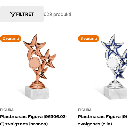
E
G
FILTRĒT
629 produkti
O
2 varianti
3 varianti
R
I
J
A
:
FIGŪRA
FIGŪRA
Plastmasas Figūra [96306.03-
Plastmasas Figūra [9
C] zvaigznes (bronza)
zvaigznes (zila)