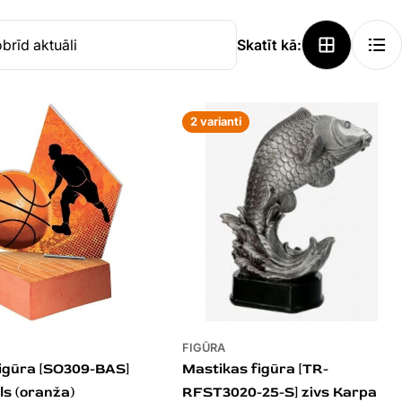
Skatīt kā:
2 varianti
FIGŪRA
igūra [SO309-BAS]
Mastikas figūra [TR-
ls (oranža)
RFST3020-25-S] zivs Karpa