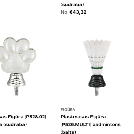
(sudraba)
Cena
€43,32
FIGŪRA
as Figūra [P528.02]
Plastmasas Figūra
a (sudraba)
[P526.MULTI] badmintons
(balta)