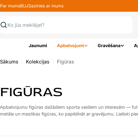
Pāriet
Par mums
BUJ
Sazinies ar mums
uz
saturu
Meklēt
Jaunumi
Apbalvojumi
Gravēšana
A
Sākums
Kolekcijas
Figūras
K
FIGŪRAS
A
Apbalvojumu figūras dažādiem sporta veidiem un interesēm — futbo
metāla un mastikas figūras, ko papildināt ar gravējumu. Lieliski p
T