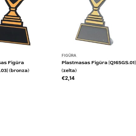
FIGŪRA
as Figūra
Plastmasas Figūra [Q165GS.01]
03] (bronza)
(zelta)
4
Cena
€2,14