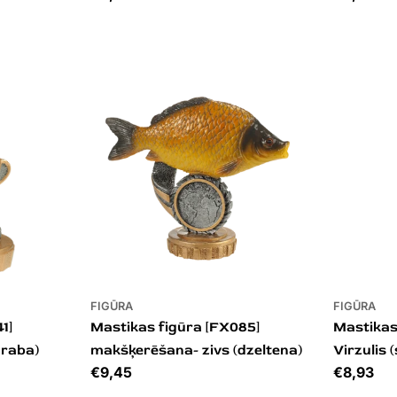
FIGŪRA
FIGŪRA
1]
Mastikas figūra [FX085]
Mastikas
draba)
makšķerēšana- zivs (dzeltena)
Virzulis 
Cena
€9,45
Cena
€8,93