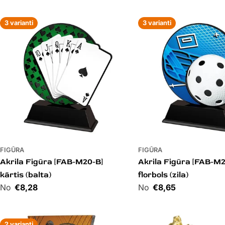
3 varianti
3 varianti
FIGŪRA
FIGŪRA
Akrila Figūra [FAB-M20-B]
Akrila Figūra [FAB-M2
kārtis (balta)
florbols (zila)
Cena
€8,28
Cena
€8,65
2 varianti