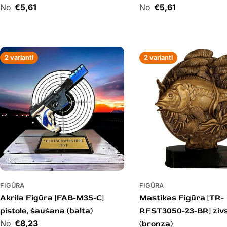
Cena
€5,61
Cena
€5,61
2 varianti
2 varianti
FIGŪRA
FIGŪRA
Akrila Figūra [FAB-M35-C]
Mastikas Figūra [TR-
pistole, šaušana (balta)
RFST3050-23-BR] ziv
Cena
€8,23
(bronza)