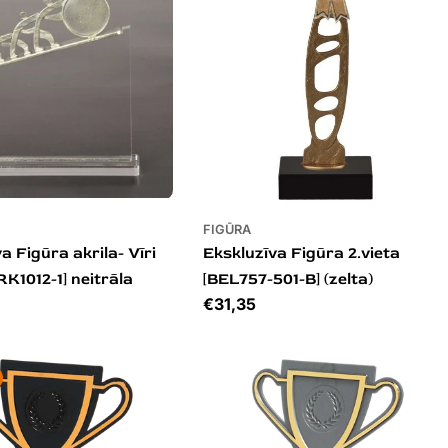
FIGŪRA
a Figūra akrila- Vīri
Ekskluzīva Figūra 2.vieta
TRK1012-1] neitrāla
[BEL757-501-B] (zelta)
Cena
€31,35