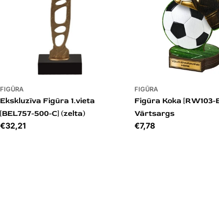
FIGŪRA
FIGŪRA
Ekskluzīva Figūra 1.vieta
Figūra Koka [RW103-E
[BEL757-500-C] (zelta)
Vārtsargs
Cena
€32,21
Cena
€7,78
3 varianti