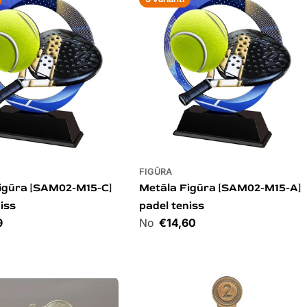
FIGŪRA
igūra [SAM02-M15-C]
Metāla Figūra [SAM02-M15-A]
iss
padel teniss
9
Cena
€14,60