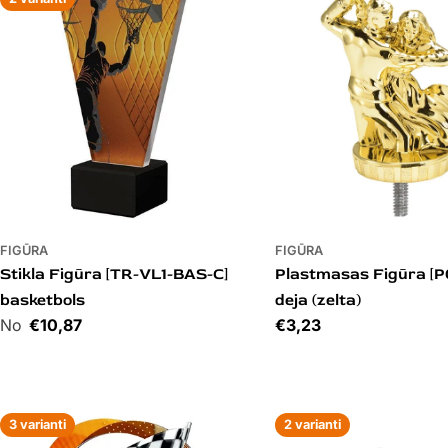
FIGŪRA
FIGŪRA
Stikla Figūra [TR-VL1-BAS-C]
Plastmasas Figūra [P
basketbols
deja (zelta)
Cena
€10,87
Cena
€3,23
3 varianti
2 varianti