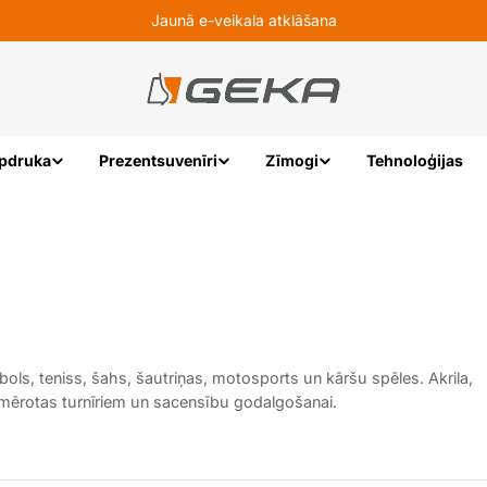
Jaunā e-veikala atklāšana
pdruka
Prezentsuvenīri
Zīmogi
Tehnoloģijas
ls, teniss, šahs, šautriņas, motosports un kāršu spēles. Akrila,
iemērotas turnīriem un sacensību godalgošanai.