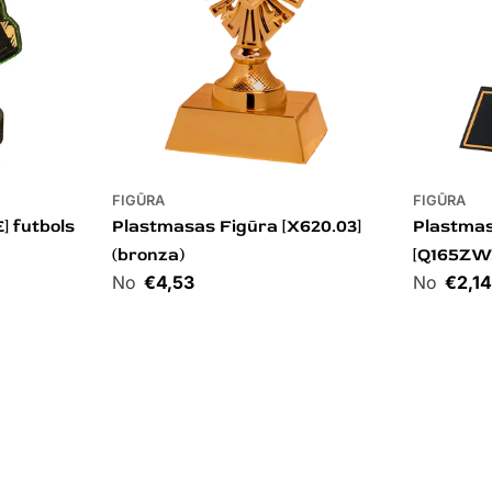
FIGŪRA
FIGŪRA
] futbols
Plastmasas Figūra [X620.03]
Plastmas
(bronza)
[Q165ZW.
Cena
€4,53
Cena
€2,1
2 varianti
3 varianti