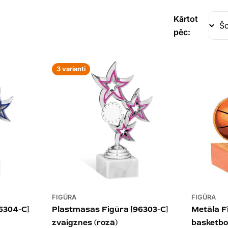
Kārtot
pēc:
3 varianti
FIGŪRA
FIGŪRA
6304-C]
Plastmasas Figūra [96303-C]
Metāla F
zvaigznes (rozā)
basketbo