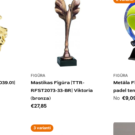
FIGŪRA
FIGŪRA
039.01]
Mastikas Figūra [TTR-
Metāla F
RFST2073-33-BR] Viktoria
padel ten
Cena
€9,0
(bronza)
Cena
€27,85
3 varianti