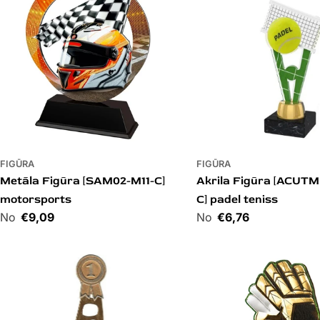
FIGŪRA
FIGŪRA
Metāla Figūra [SAM02-M11-C]
Akrila Figūra [ACUTM
motorsports
C] padel teniss
Cena
€9,09
Cena
€6,76