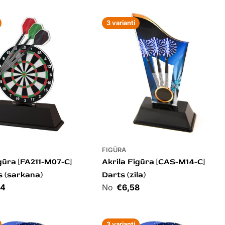
3 varianti
FIGŪRA
igūra [FA211-M07-C]
Akrila Figūra [CAS-M14-C]
s (sarkana)
Darts (zila)
34
Cena
€6,58
3 varianti