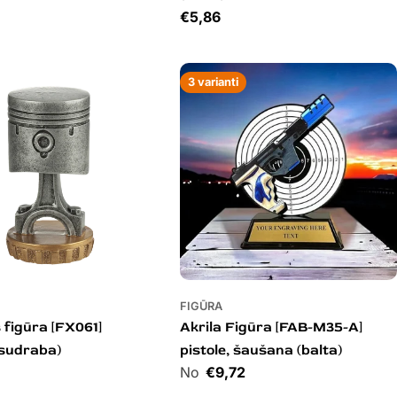
Cena
€5,86
3 varianti
FIGŪRA
 figūra [FX061]
Akrila Figūra [FAB-M35-A]
(sudraba)
pistole, šaušana (balta)
Cena
€9,72