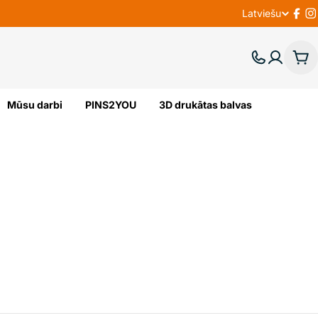
Latviešu
V
Fac
I
A
Gr
L
Mūsu darbi
PINS2YOU
3D drukātas balvas
O
D
A