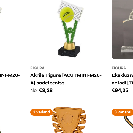
FIGŪRA
FIGŪRA
INI-M20-
Akrila Figūra [ACUTMINI-M20-
Ekskluzīv
A] padel teniss
ar lodi [
Cena
€8,28
Cena
€94,35
3 varianti
3 varianti