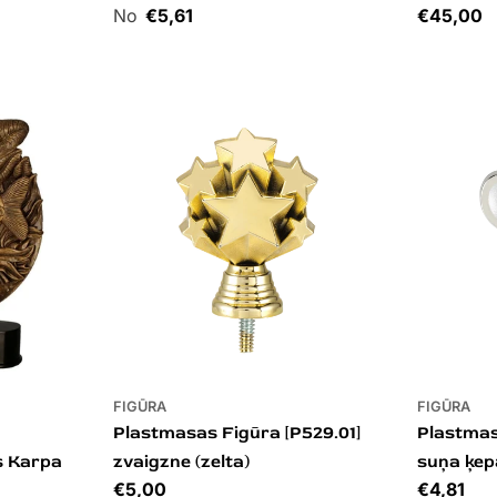
Cena
€5,61
Cena
€45,00
FIGŪRA
FIGŪRA
Plastmasas Figūra [P529.01]
Plastmas
s Karpa
zvaigzne (zelta)
suņa ķep
Cena
€5,00
Cena
€4,81