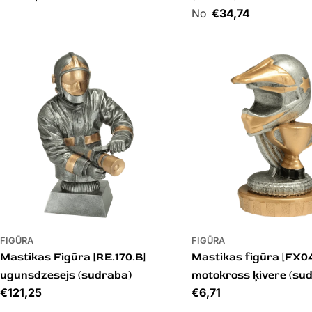
Cena
€34,74
FIGŪRA
FIGŪRA
Mastikas Figūra [RE.170.B]
Mastikas figūra [FX04
ugunsdzēsējs (sudraba)
motokross ķivere (su
Cena
€121,25
Cena
€6,71