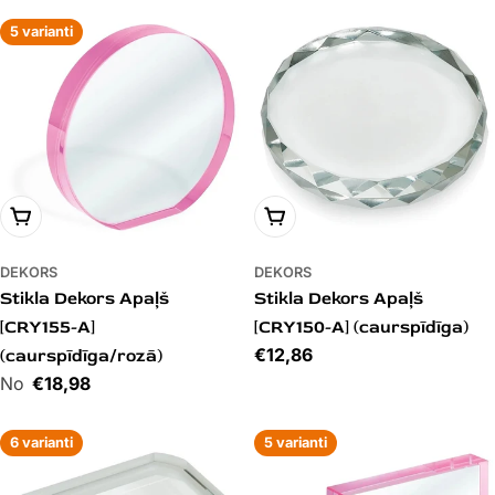
5 varianti
PIEVIENOT GROZAM
PIEVIENOT GROZAM
DEKORS
DEKORS
Stikla Dekors Apaļš
Stikla Dekors Apaļš
[CRY155-A]
[CRY150-A] (caurspīdīga)
Cena
€12,86
(caurspīdīga/rozā)
Cena
€18,98
6 varianti
5 varianti