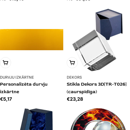
IZVĒLIES VARIANTU
PIEVIENOT GROZAM
DURVJU IZKĀRTNE
DEKORS
Personalizēta durvju
Stikla Dekors 3D[TR-T026]
izkārtne
(caurspīdīga)
Cena
€5,17
Cena
€23,28