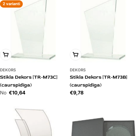
2 varianti
PIEVIENOT GROZAM
PIEVIENOT GROZAM
DEKORS
DEKORS
Stikla Dekors [TR-M73C]
Stikla Dekors [TR-M73B]
(caurspīdīga)
(caurspīdīga)
Cena
€10,64
Cena
€9,78