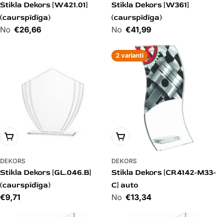
Stikla Dekors [W421.01]
Stikla Dekors [W361]
(caurspīdīga)
(caurspīdīga)
Cena
€26,66
Cena
€41,99
2 varianti
PIEVIENOT GROZAM
PIEVIENOT GROZAM
DEKORS
DEKORS
Stikla Dekors [GL.046.B]
Stikla Dekors [CR4142-M33-
(caurspīdīga)
C] auto
Cena
€9,71
Cena
€13,34