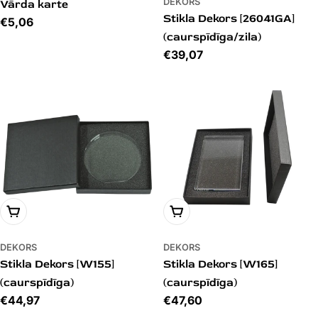
DEKORS
Vārda karte
Stikla Dekors [26041GA]
Cena
€5,06
(caurspīdīga/zila)
Cena
€39,07
PIEVIENOT GROZAM
PIEVIENOT GROZAM
DEKORS
DEKORS
Stikla Dekors [W155]
Stikla Dekors [W165]
(caurspīdīga)
(caurspīdīga)
Cena
€44,97
Cena
€47,60