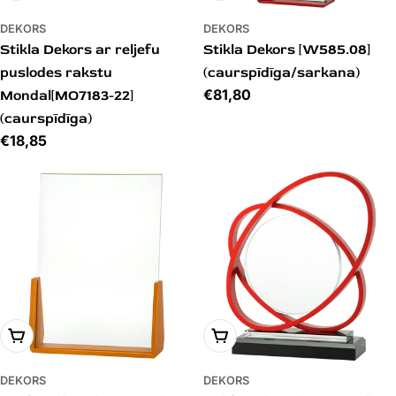
DEKORS
DEKORS
Stikla Dekors ar reljefu
Stikla Dekors [W585.08]
puslodes rakstu
(caurspīdīga/sarkana)
Cena
€81,80
Mondal[MO7183-22]
(caurspīdīga)
Cena
€18,85
PIEVIENOT GROZAM
PIEVIENOT GROZAM
DEKORS
DEKORS