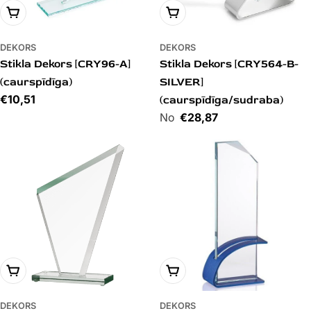
PIEVIENOT GROZAM
PIEVIENOT GROZAM
DEKORS
DEKORS
Stikla Dekors [CRY96-A]
Stikla Dekors [CRY564-B-
(caurspīdīga)
SILVER]
Cena
€10,51
(caurspīdīga/sudraba)
Cena
€28,87
PIEVIENOT GROZAM
PIEVIENOT GROZAM
DEKORS
DEKORS