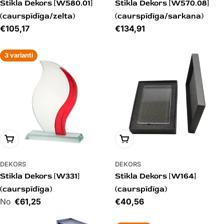
Stikla Dekors [W580.01]
Stikla Dekors [W570.08]
(caurspīdīga/zelta)
(caurspīdīga/sarkana)
Cena
€105,17
Cena
€134,91
3 varianti
PIEVIENOT GROZAM
PIEVIENOT GROZAM
DEKORS
DEKORS
Stikla Dekors [W331]
Stikla Dekors [W164]
(caurspīdīga)
(caurspīdīga)
Cena
€61,25
Cena
€40,56