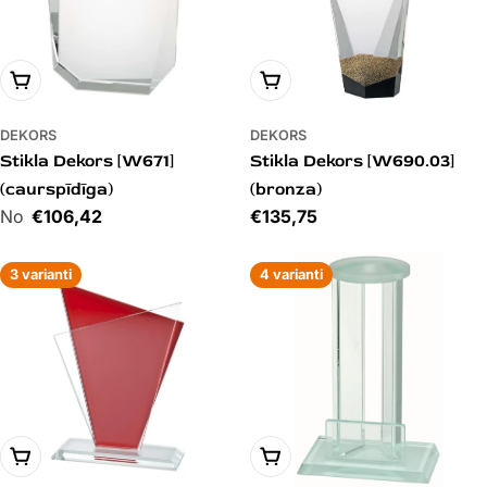
PIEVIENOT GROZAM
PIEVIENOT GROZAM
DEKORS
DEKORS
Stikla Dekors [W671]
Stikla Dekors [W690.03]
(caurspīdīga)
(bronza)
Cena
€106,42
Cena
€135,75
3 varianti
4 varianti
PIEVIENOT GROZAM
PIEVIENOT GROZAM