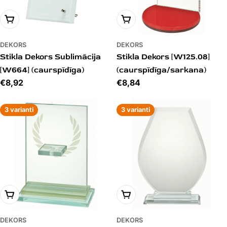
PIEVIENOT GROZAM
PIEVIENOT GROZAM
DEKORS
DEKORS
Stikla Dekors Sublimācija
Stikla Dekors [W125.08]
[W664] (caurspīdīga)
(caurspīdīga/sarkana)
Cena
€8,92
Cena
€8,84
3 varianti
3 varianti
PIEVIENOT GROZAM
PIEVIENOT GROZAM
DEKORS
DEKORS