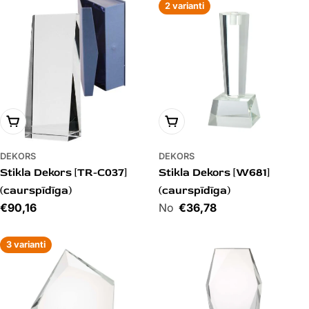
2 varianti
PIEVIENOT GROZAM
PIEVIENOT GROZAM
DEKORS
DEKORS
Stikla Dekors [TR-C037]
Stikla Dekors [W681]
(caurspīdīga)
(caurspīdīga)
Cena
€90,16
Cena
€36,78
3 varianti