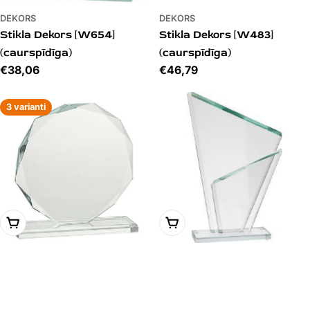
DEKORS
DEKORS
Stikla Dekors [W654]
Stikla Dekors [W483]
(caurspīdīga)
(caurspīdīga)
Cena
€38,06
Cena
€46,79
3 varianti
PIEVIENOT GROZAM
PIEVIENOT GROZAM
DEKORS
DEKORS
Stikla Dekors [80611-C]
Stikla Dekors [TR-GS802-
(caurspīdīga)
28] (caurspīdīga)
Cena
€33,82
Cena
€44,83