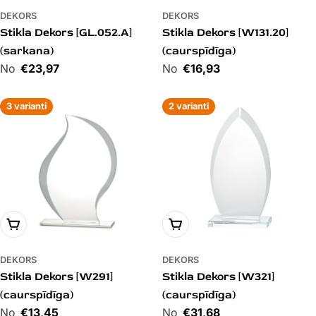
DEKORS
DEKORS
Stikla Dekors [GL.052.A]
Stikla Dekors [W131.20]
(sarkana)
(caurspīdīga)
Cena
€23,97
Cena
€16,93
3 varianti
2 varianti
PIEVIENOT GROZAM
PIEVIENOT GROZAM
DEKORS
DEKORS
Stikla Dekors [W291]
Stikla Dekors [W321]
(caurspīdīga)
(caurspīdīga)
Cena
€13,45
Cena
€31,68