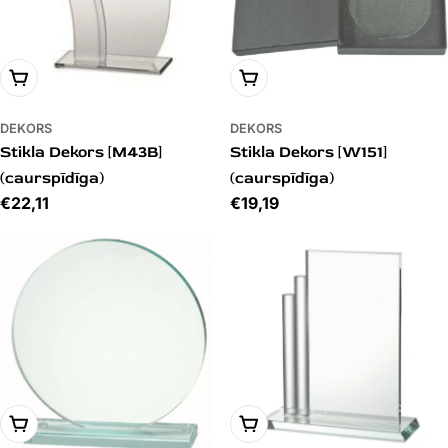
PIEVIENOT GROZAM
PIEVIENOT GROZAM
DEKORS
DEKORS
Stikla Dekors [M43B]
Stikla Dekors [W151]
(caurspīdīga)
(caurspīdīga)
Cena
€22,11
Cena
€19,19
PIEVIENOT GROZAM
PIEVIENOT GROZAM