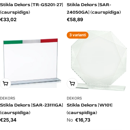
Stikla Dekors [TR-GS201-27]
Stikla Dekors [SAR-
(caurspīdīgs)
24050GA] (caurspīdīga)
Cena
€33,02
Cena
€58,89
3 varianti
PIEVIENOT GROZAM
PIEVIENOT GROZAM
DEKORS
DEKORS
Stikla Dekors [SAR-23111GA]
Stikla Dekors [W101]
(caurspīdīga)
(caurspīdīga)
Cena
€25,34
Cena
€16,73