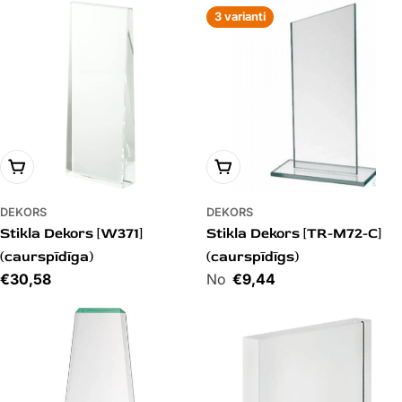
3 varianti
PIEVIENOT GROZAM
PIEVIENOT GROZAM
DEKORS
DEKORS
Stikla Dekors [W371]
Stikla Dekors [TR-M72-C]
(caurspīdīga)
(caurspīdīgs)
Cena
€30,58
Cena
€9,44