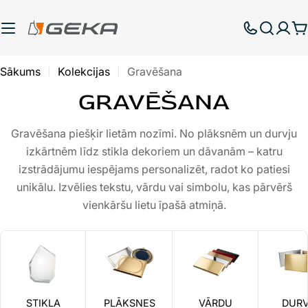
Pāriet
uz
G
saturu
Sākums
Kolekcijas
Gravēšana
GRAVĒŠANA
Gravēšana piešķir lietām nozīmi. No plāksnēm un durvju
izkārtnēm līdz stikla dekoriem un dāvanām – katru
izstrādājumu iespējams personalizēt, radot ko patiesi
unikālu. Izvēlies tekstu, vārdu vai simbolu, kas pārvērš
vienkāršu lietu īpašā atmiņā.
STIKLA
PLĀKSNES
VĀRDU
DUR