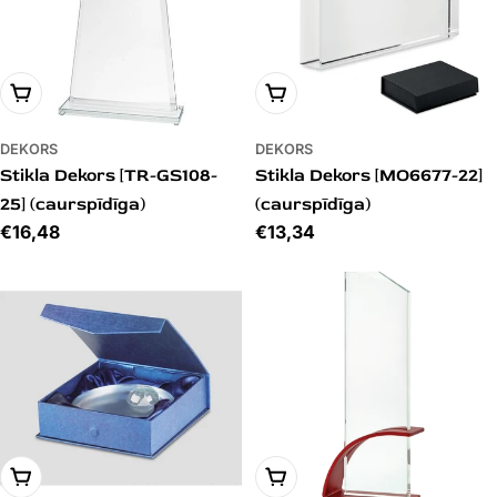
PIEVIENOT GROZAM
PIEVIENOT GROZAM
DEKORS
DEKORS
Stikla Dekors [TR-GS108-
Stikla Dekors [MO6677-22]
25] (caurspīdīga)
(caurspīdīga)
Cena
€16,48
Cena
€13,34
PIEVIENOT GROZAM
PIEVIENOT GROZAM