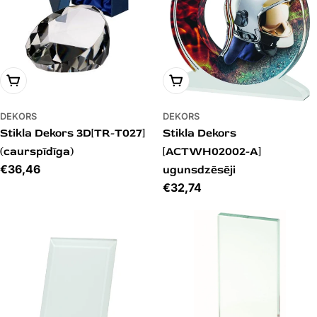
PIEVIENOT GROZAM
PIEVIENOT GROZAM
DEKORS
DEKORS
Stikla Dekors 3D[TR-T027]
Stikla Dekors
(caurspīdīga)
[ACTWH02002-A]
Cena
€36,46
ugunsdzēsēji
Cena
€32,74