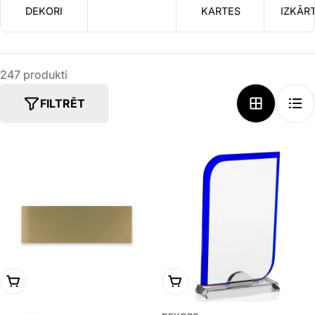
DEKORI
KARTES
IZKĀR
247 produkti
FILTRĒT
IZVĒLIES VARIANTU
PIEVIENOT GROZAM