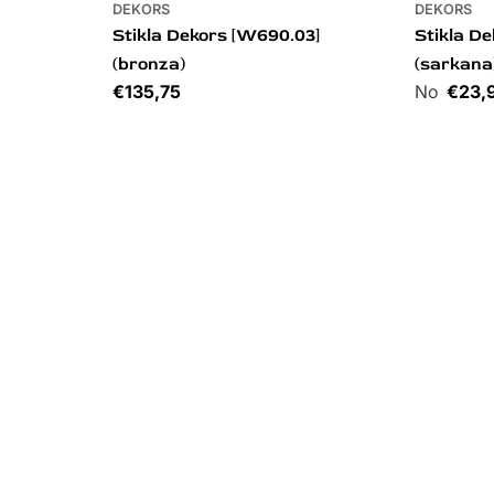
DEKORS
DEKORS
Stikla Dekors [W690.03]
Stikla De
(bronza)
(sarkana
Cena
€135,75
Cena
€23,
DURVJU IZKĀRTNE
DEKORS
Personalizēta durvju izkārtne
Stikla D