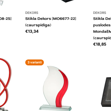
DEKORS
DEKORS
08-25]
Stikla Dekors [MO6677-22]
Stikla De
(caurspīdīga)
puslodes
Cena
€13,34
Mondal[M
(caurspī
Cena
€18,85
3 varianti