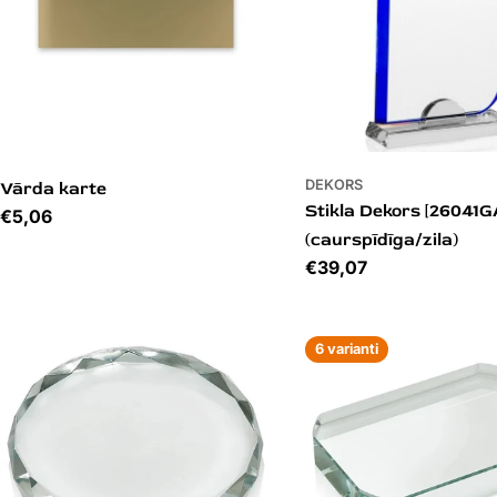
DEKORS
Vārda karte
Stikla Dekors [26041G
Cena
€5,06
(caurspīdīga/zila)
Cena
€39,07
6 varianti