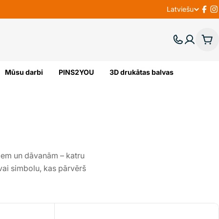
Latviešu
V
Fac
I
A
Gr
L
Mūsu darbi
PINS2YOU
3D drukātas balvas
O
D
A
riem un dāvanām – katru
 vai simbolu, kas pārvērš