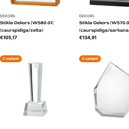
DEKORS
DEKORS
Stikla Dekors [W580.01]
Stikla Dekors [W570.0
(caurspīdīga/zelta)
(caurspīdīga/sarkana
Cena
€105,17
Cena
€134,91
2 varianti
3 varianti