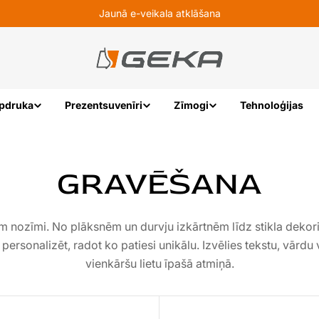
Jaunā e-veikala atklāšana
pdruka
Prezentsuvenīri
Zīmogi
Tehnoloģijas
GRAVĒŠANA
ām nozīmi. No plāksnēm un durvju izkārtnēm līdz stikla deko
ersonalizēt, radot ko patiesi unikālu. Izvēlies tekstu, vārdu
vienkāršu lietu īpašā atmiņā.