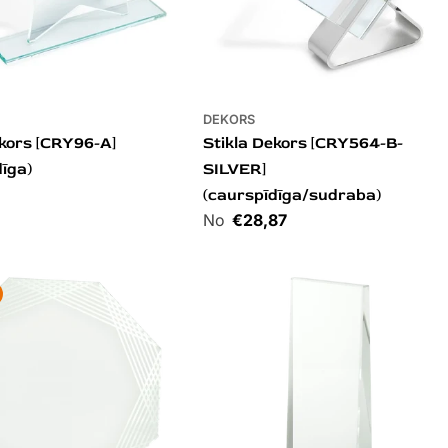
DEKORS
ekors [CRY96-A]
Stikla Dekors [CRY564-B-
dīga)
SILVER]
(caurspīdīga/sudraba)
Cena
€28,87