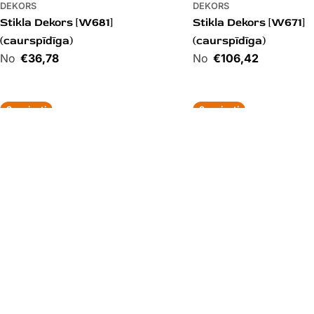
DEKORS
DEKORS
Stikla Dekors [W681]
Stikla Dekors [W671]
(caurspīdīga)
(caurspīdīga)
Cena
€36,78
Cena
€106,42
3 varianti
2 varianti
DEKORS
DEKORS
Stikla Dekors [W291]
Stikla Dekors [W321]