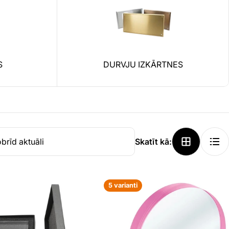
S
DURVJU IZKĀRTNES
Skatīt kā:
5 varianti