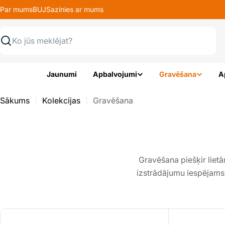
Pāriet
Par mums
BUJ
Sazinies ar mums
uz
saturu
Meklēt
Jaunumi
Apbalvojumi
Gravēšana
A
Sākums
Kolekcijas
Gravēšana
Gravēšana piešķir liet
izstrādājumu iespējams p