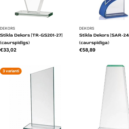
DEKORS
DEKORS
Stikla Dekors [TR-GS201-27]
Stikla Dekors [SAR-2
(caurspīdīgs)
(caurspīdīga)
Cena
€33,02
Cena
€58,89
3 varianti