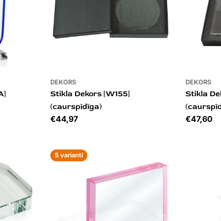
DEKORS
DEKORS
A]
Stikla Dekors [W155]
Stikla D
(caurspīdīga)
(caurspī
Cena
€44,97
Cena
€47,60
5 varianti