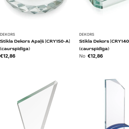
DEKORS
DEKORS
Stikla Dekors Apaļš [CRY150-A]
Stikla Dekors [CRY140
(caurspīdīga)
(caurspīdīga)
Cena
€12,86
Cena
€12,86