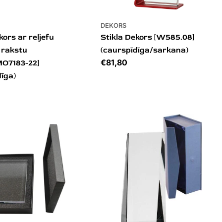
DEKORS
kors ar reljefu
Stikla Dekors [W585.08]
 rakstu
(caurspīdīga/sarkana)
Cena
€81,80
O7183-22]
dīga)