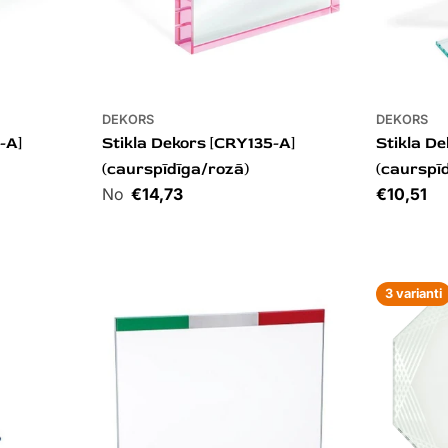
DEKORS
DEKORS
-A]
Stikla Dekors [CRY135-A]
Stikla D
(caurspīdīga/rozā)
(caurspī
Cena
€14,73
Cena
€10,51
3 varianti