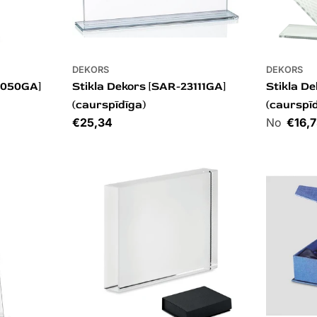
DEKORS
DEKORS
4050GA]
Stikla Dekors [SAR-23111GA]
Stikla De
(caurspīdīga)
(caurspī
Cena
€25,34
Cena
€16,