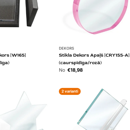
DEKORS
ekors [W165]
Stikla Dekors Apaļš [CRY155-A]
dīga)
(caurspīdīga/rozā)
Cena
€18,98
2 varianti