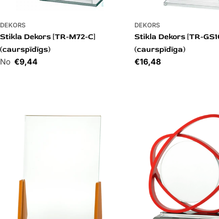
DEKORS
DEKORS
Stikla Dekors [TR-M72-C]
Stikla Dekors [TR-GS1
(caurspīdīgs)
(caurspīdīga)
Cena
€9,44
Cena
€16,48