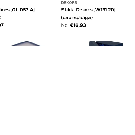
DEKORS
kors [GL.052.A]
Stikla Dekors [W131.20]
)
(caurspīdīga)
97
Cena
€16,93
DEKORS
ekors 3D[TR-T026]
Stikla Dekors 3D[TR-T027]