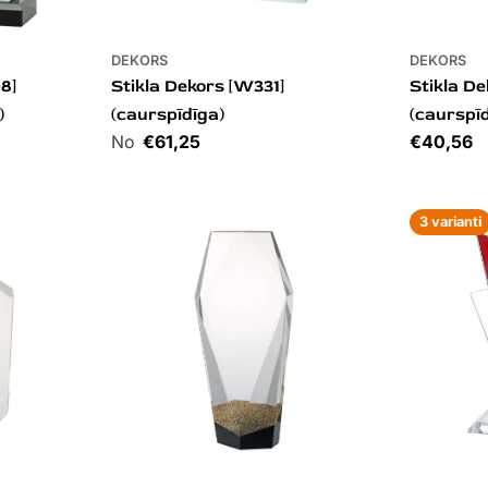
DEKORS
DEKORS
8]
Stikla Dekors [W331]
Stikla D
)
(caurspīdīga)
(caurspī
Cena
€61,25
Cena
€40,56
3 varianti