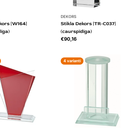
DEKORS
ekors [W164]
Stikla Dekors [TR-C037]
dīga)
(caurspīdīga)
Cena
€90,16
4 varianti