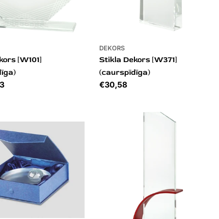
DEKORS
kors [W101]
Stikla Dekors [W371]
dīga)
(caurspīdīga)
73
Cena
€30,58