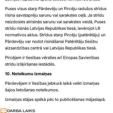
Puses visus starp Pārdevēju un Pircēju radušos strīdus
risina savstaprēju sarunu vai sarakstes ceļā. Ja strīdu
neizdosies atrisinās sarunu vai sarakstes veidā, Puses
strīdu risinās Latvijas Republikas tiesā, ievērojot LR
normatīvos aktus. Strīdus starp Pircēju (patērētāju) un
Pārdevēju var nodot risināšanai Patērētāju tiesību
aizsardzības centrā vai Latvijas Republikas tiesā.
Pircējam ir tiesības vērsties arī Eiropas Savienības
strīdu izšķiršanas iestādēs.
10. Noteikumu izmaiņas
Pārdevējam ir tiesības jebkurā laikā veikt izmaiņas
šajos lietošanas noteikumos.
Izmaiņas stājas spēkā pēc to publicēšanas mājaslapā.
DARBA LAIKS