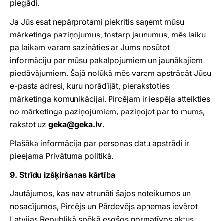
piegādi.
Ja Jūs esat nepārprotami piekritis saņemt mūsu
mārketinga paziņojumus, tostarp jaunumus, mēs laiku
pa laikam varam sazināties ar Jums nosūtot
informāciju par mūsu pakalpojumiem un jaunākajiem
piedāvājumiem. Šajā nolūkā mēs varam apstrādāt Jūsu
e-pasta adresi, kuru norādījāt, pierakstoties
mārketinga komunikācijai. Pircējam ir iespēja atteikties
no mārketinga paziņojumiem, paziņojot par to mums,
rakstot uz
geka@geka.lv
.
Plašāka informācija par personas datu apstrādi ir
pieejama Privātuma politikā.
9. Strīdu izšķiršanas kārtība
Jautājumos, kas nav atrunāti šajos noteikumos un
nosacījumos, Pircējs un Pārdevējs apņemas ievērot
Latvijas Republikā spēkā esošos normatīvos aktus.