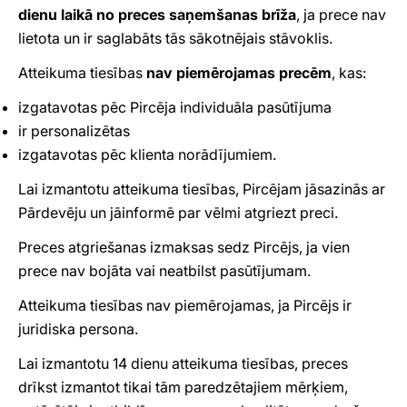
dienu laikā no preces saņemšanas brīža
, ja prece nav
lietota un ir saglabāts tās sākotnējais stāvoklis.
Atteikuma tiesības
nav piemērojamas precēm
, kas:
izgatavotas pēc Pircēja individuāla pasūtījuma
ir personalizētas
izgatavotas pēc klienta norādījumiem.
Lai izmantotu atteikuma tiesības, Pircējam jāsazinās ar
Pārdevēju un jāinformē par vēlmi atgriezt preci.
Preces atgriešanas izmaksas sedz Pircējs, ja vien
prece nav bojāta vai neatbilst pasūtījumam.
Atteikuma tiesības nav piemērojamas, ja Pircējs ir
juridiska persona.
Lai izmantotu 14 dienu atteikuma tiesības, preces
drīkst izmantot tikai tām paredzētajiem mērķiem,