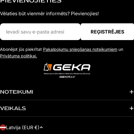
PIEVIENOJIETIES
Vēlaties būt vienmēr informēts? Pievienojies!
Ievadi
REĢISTRĒJIES
savu
e-
Abonējot jūs piekrītat
Pakalpojumu sniegšanas noteikumiem
un
pasta
Privātuma politikai.
adresi
NOTEIKUMI
VEIKALS
V
Latvija (EUR €)