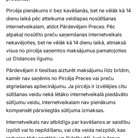
Pircēja pienākums ir bez kavēšanās, bet ne vēlāk kā 14
dienu laikā pēc atteikuma veidlapas nosūtīšanas
internetveikalam, atdot Pārdevējam Preces. Pēc
atpakaļ nosūtīto preču saņemšanas internetveikals
nekavējoties, bet ne vēlāk kā 14 dienu laikā, atmaksā
visus no pircēja saņemtos maksājumus pamatojoties
uz Distances līgumu.
Pārdevējam ir tiesības aizturēt maksājumu līdz brīdim,
kamēr nav saņēmis no Pircēja Preces vai preču
atgriešanas apliecinājumu. Ja pircējs ir izvēlējies citu
sūtīšanas veidu nekā lētāko internetveikalā piedāvāto
sūtījumu veidu, internetveikalam nav pienākums
kompensēt pārsniegtās sūtījuma izmaksas.
Internetveikals nav atbildīgs par kavēšanos ar saistību
izpildi vai to nepildīšanu, vai cita veida neizpildi, kas