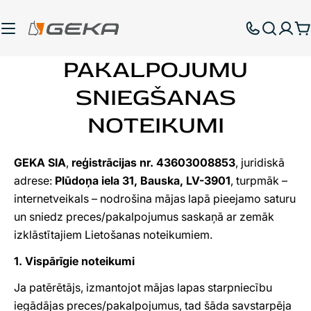
Pāriet
uz
G
saturu
PAKALPOJUMU
SNIEGŠANAS
NOTEIKUMI
GEKA SIA
,
reģistrācijas nr. 43603008853
, juridiskā
adrese:
Plūdoņa iela 31, Bauska, LV-3901
, turpmāk –
internetveikals – nodrošina mājas lapā pieejamo saturu
un sniedz preces/pakalpojumus saskaņā ar zemāk
izklāstītajiem Lietošanas noteikumiem.
1. Vispārīgie noteikumi
Ja patērētājs, izmantojot mājas lapas starpniecību
iegādājas preces/pakalpojumus, tad šāda savstarpēja