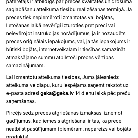
patērētājs ir atbildīgs par preces kvalitātes un drošuma
saglabāšanu atteikuma tiesību realizēšanas termiņā. Ja
preces tiek nepiemēroti izmantotas vai bojātas,
lietošanas laikā nevērīgi izturoties pret preci vai
neievērojot instrukcijas norādījumus, ja ir nozaudēts
preces oriģinālais iepakojums, vai, ja tās iepakojums ir
būtiski bojāts, internetveikalam ir tiesības samazināt
atmaksājamo summu atbilstoši preces vērtības
samazinājumam.
Lai izmantotu atteikuma tiesības, Jums jāiesniedz
atteikuma veidlapu, kuru iespējams saņemt rakstot uz
e-pasta adresi
geka@geka.lv
14 dienu laikā pēc preču
saņemšanas.
Pircējs sedz preces atgriešanas izmaksas, izņemot
gadījumus, kad iemesls atgriešanai ir tas, ka prece
neatbilst pasūtījumam (piemēram, nepareizs vai bojāts
produkts).