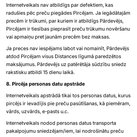
Internetveikals nav atbildīgs par defektiem, kas
radušies pēc preču piegādes Pircējam. Ja iegādātajām
precēm ir trūkumi, par kuriem ir atbildīgs Pārdevējs,
Pircējam ir tiesības pieprasīt preču trūkumu novēršanu
vai apmaiņu pret jaunām precēm bez maksas.
Ja preces nav iespējams labot vai nomainīt, Pārdevējs
atdod Pircējam visus Distances līgumā paredzētos
maksājumus. Pārdevējs uz patērētāja sūdzību sniedz
rakstisku atbildi 15 dienu laikā.
8. Pircēja personas datu apstrāde
Internetveikals apstrādā tikai tos personas datus, kurus
pircējs ir ievadījis pie preču pasūtīšanas, kā piemēram,
vārds, uzvārds, e-pasts u.c.
Internetveikals nodod personas datus transporta
pakalpojumu sniedzējam/iem, lai nodrošinātu preču