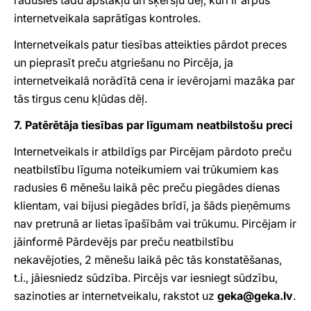
radusies tādu apstākļu un šķēršļu dēļ, kuri ir ārpus
internetveikala saprātīgas kontroles.
Internetveikals patur tiesības atteikties pārdot preces
un pieprasīt preču atgriešanu no Pircēja, ja
internetveikalā norādītā cena ir ievērojami mazāka par
tās tirgus cenu kļūdas dēļ.
7. Patērētāja tiesības par līgumam neatbilstošu preci
Internetveikals ir atbildīgs par Pircējam pārdoto preču
neatbilstību līguma noteikumiem vai trūkumiem kas
radusies 6 mēnešu laikā pēc preču piegādes dienas
klientam, vai bijusi piegādes brīdī, ja šāds pieņēmums
nav pretrunā ar lietas īpašībām vai trūkumu. Pircējam ir
jāinformē Pārdevējs par preču neatbilstību
nekavējoties, 2 mēnešu laikā pēc tās konstatēšanas,
t.i., jāiesniedz sūdzība. Pircējs var iesniegt sūdzību,
sazinoties ar internetveikalu, rakstot uz
geka@geka.lv
.