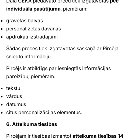
Daļa GEKA piedāvāto preču tiek izgatavotas
pēc
individuāla pasūtījuma
, piemēram:
gravētas balvas
personalizētas dāvanas
apdrukāti izstrādājumi
Šādas preces tiek izgatavotas saskaņā ar Pircēja
sniegto informāciju.
Pircējs ir atbildīgs par iesniegtās informācijas
pareizību, piemēram:
tekstu
vārdus
datumus
citus personalizācijas elementus.
6. Atteikuma tiesības
Pircējam ir tiesības izmantot
atteikuma tiesības 14