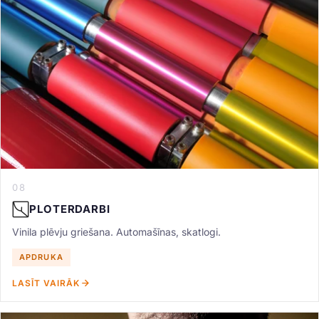
08
PLOTERDARBI
Vinila plēvju griešana. Automašīnas, skatlogi.
APDRUKA
LASĪT VAIRĀK