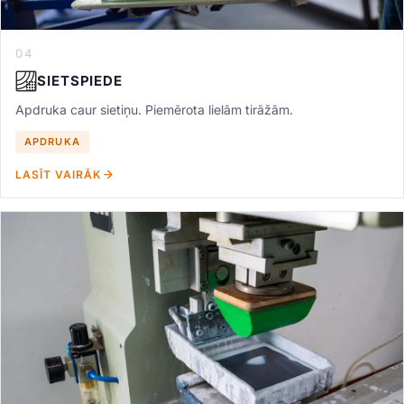
04
SIETSPIEDE
Apdruka caur sietiņu. Piemērota lielām tirāžām.
APDRUKA
LASĪT VAIRĀK