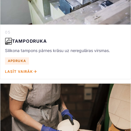
05
TAMPODRUKA
Silikona tampons pārnes krāsu uz neregulāras virsmas.
APDRUKA
LASĪT VAIRĀK