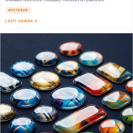
APSTRĀDE
LASĪT VAIRĀK