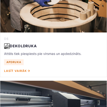
06
DEKOLDRUKA
Attēls tiek piespiests pie virsmas un apdedzināts.
APDRUKA
LASĪT VAIRĀK