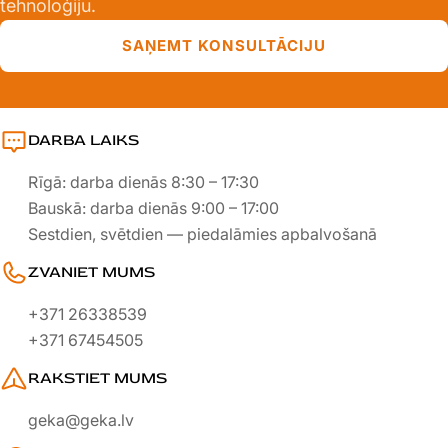
tehnoloģiju.
SAŅEMT KONSULTĀCIJU
DARBA LAIKS
Rīgā: darba dienās 8:30 – 17:30
Bauskā: darba dienās 9:00 – 17:00
Sestdien, svētdien — piedalāmies apbalvošanā
ZVANIET MUMS
+371 26338539
+371 67454505
RAKSTIET MUMS
geka@geka.lv