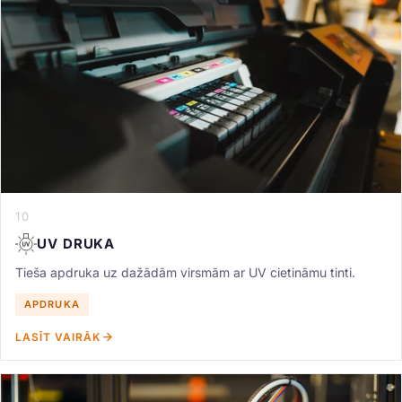
10
UV DRUKA
Tieša apdruka uz dažādām virsmām ar UV cietināmu tinti.
APDRUKA
LASĪT VAIRĀK