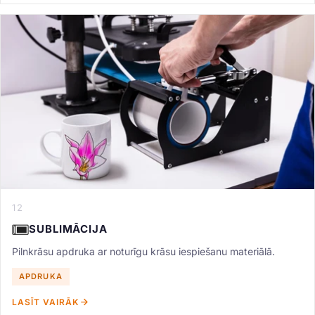
12
SUBLIMĀCIJA
Pilnkrāsu apdruka ar noturīgu krāsu iespiešanu materiālā.
APDRUKA
LASĪT VAIRĀK