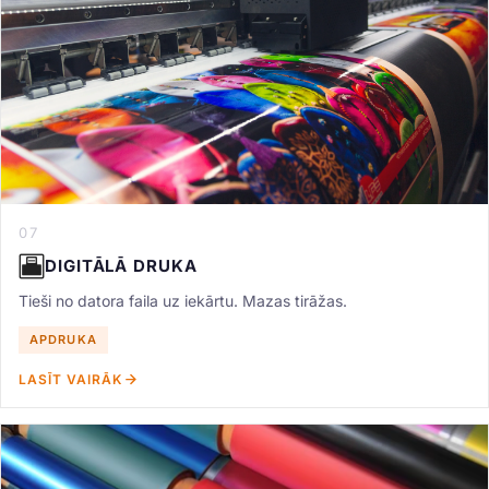
07
DIGITĀLĀ DRUKA
Tieši no datora faila uz iekārtu. Mazas tirāžas.
APDRUKA
LASĪT VAIRĀK