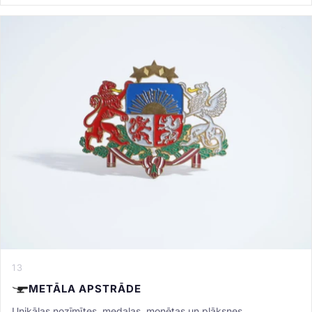
13
METĀLA APSTRĀDE
Unikālas nozīmītes, medaļas, monētas un plāksnes.