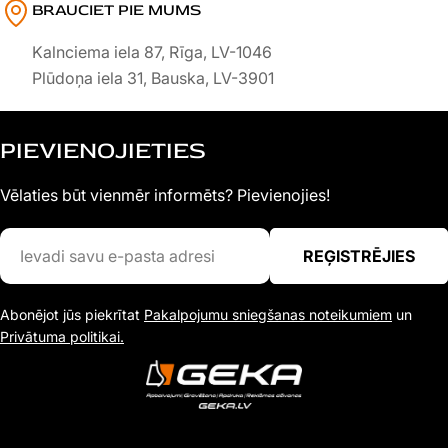
BRAUCIET PIE MUMS
Kalnciema iela 87, Rīga, LV-1046
Plūdoņa iela 31, Bauska, LV-3901
PIEVIENOJIETIES
Vēlaties būt vienmēr informēts? Pievienojies!
Ievadi
REĢISTRĒJIES
savu
e-
Abonējot jūs piekrītat
Pakalpojumu sniegšanas noteikumiem
un
pasta
Privātuma politikai.
adresi