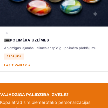
14
POLIMĒRA UZLĪMES
Apjomīgas lejamās uzlīmes ar spīdīgu polimēra pārklājumu.
APDRUKA
LASĪT VAIRĀK
VAJADZĪGA PALĪDZĪBA IZVĒLĒ?
Kopā atradīsim piemērotāko personalizācijas