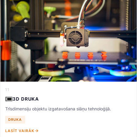
11
3D DRUKA
Trīsdimensiju objektu izgatavošana slāņu tehnoloģijā.
DRUKA
LASĪT VAIRĀK