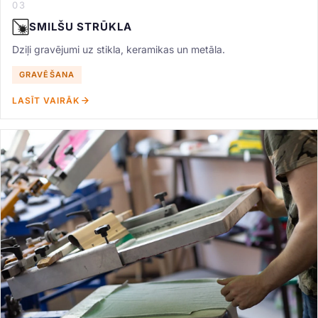
03
SMILŠU STRŪKLA
Dziļi gravējumi uz stikla, keramikas un metāla.
GRAVĒŠANA
LASĪT VAIRĀK