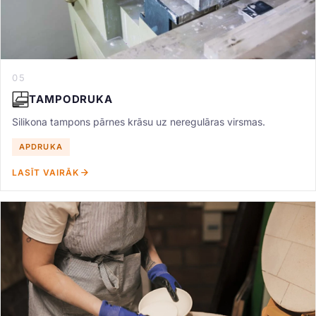
05
TAMPODRUKA
Silikona tampons pārnes krāsu uz neregulāras virsmas.
APDRUKA
LASĪT VAIRĀK