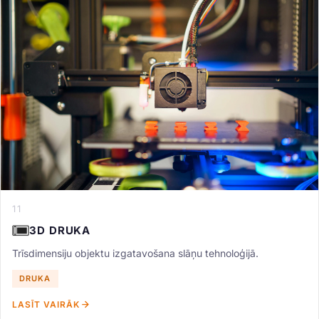
11
3D DRUKA
Trīsdimensiju objektu izgatavošana slāņu tehnoloģijā.
DRUKA
LASĪT VAIRĀK