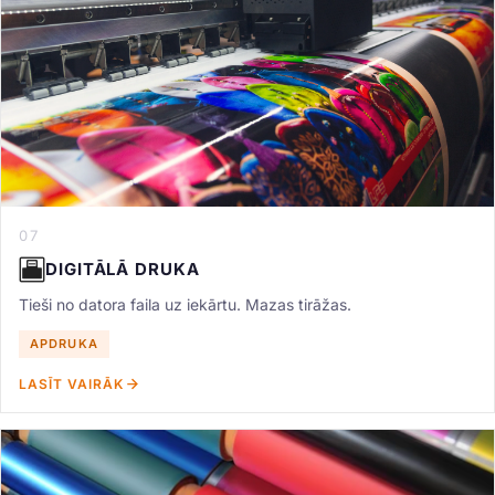
07
DIGITĀLĀ DRUKA
Tieši no datora faila uz iekārtu. Mazas tirāžas.
APDRUKA
LASĪT VAIRĀK