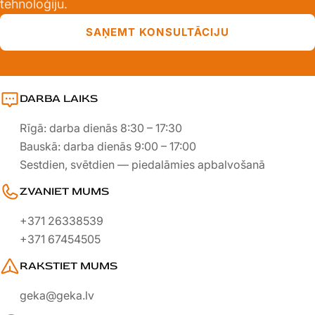
tehnoloģiju.
SAŅEMT KONSULTĀCIJU
DARBA LAIKS
Rīgā: darba dienās 8:30 – 17:30
Bauskā: darba dienās 9:00 – 17:00
Sestdien, svētdien — piedalāmies apbalvošanā
ZVANIET MUMS
+371 26338539
+371 67454505
RAKSTIET MUMS
geka@geka.lv