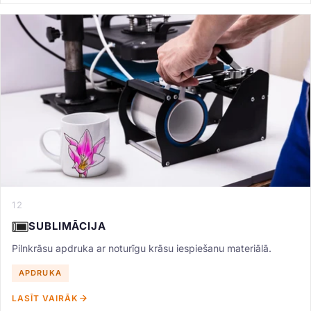
12
SUBLIMĀCIJA
Pilnkrāsu apdruka ar noturīgu krāsu iespiešanu materiālā.
APDRUKA
LASĪT VAIRĀK