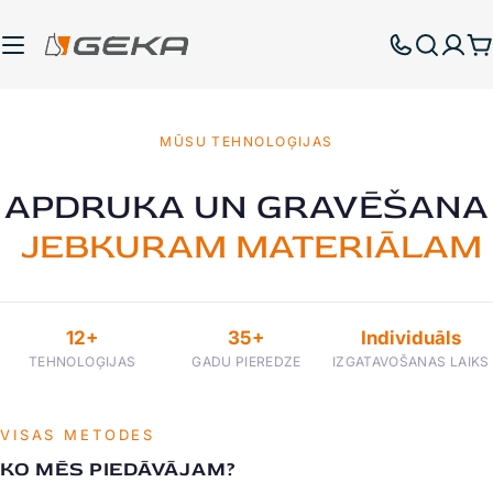
Pāriet
uz
G
saturu
MŪSU TEHNOLOĢIJAS
APDRUKA UN GRAVĒŠANA
JEBKURAM MATERIĀLAM
12+
35+
Individuāls
TEHNOLOĢIJAS
GADU PIEREDZE
IZGATAVOŠANAS LAIKS
VISAS METODES
KO MĒS PIEDĀVĀJAM?