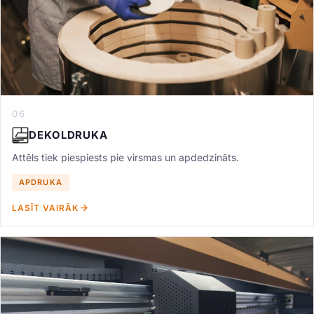
06
DEKOLDRUKA
Attēls tiek piespiests pie virsmas un apdedzināts.
APDRUKA
LASĪT VAIRĀK