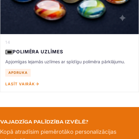
14
POLIMĒRA UZLĪMES
Apjomīgas lejamās uzlīmes ar spīdīgu polimēra pārklājumu.
APDRUKA
LASĪT VAIRĀK
VAJADZĪGA PALĪDZĪBA IZVĒLĒ?
Kopā atradīsim piemērotāko personalizācijas