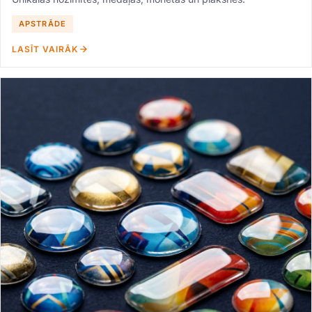
APSTRĀDE
LASĪT VAIRĀK