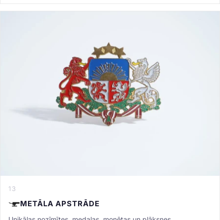
13
METĀLA APSTRĀDE
Unikālas nozīmītes, medaļas, monētas un plāksnes.