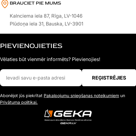
BRAUCIET PIE MUMS
Kalnciema iela 87, Rīga, LV-1046
Plūdoņa iela 31, Bauska, LV-3901
PIEVIENOJIETIES
Vēlaties būt vienmēr informēts? Pievienojies!
Ievadi
REĢISTRĒJIES
savu
e-
Abonējot jūs piekrītat
Pakalpojumu sniegšanas noteikumiem
un
pasta
Privātuma politikai.
adresi