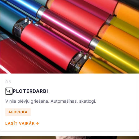
08
PLOTERDARBI
Vinila plēvju griešana. Automašīnas, skatlogi.
APDRUKA
LASĪT VAIRĀK