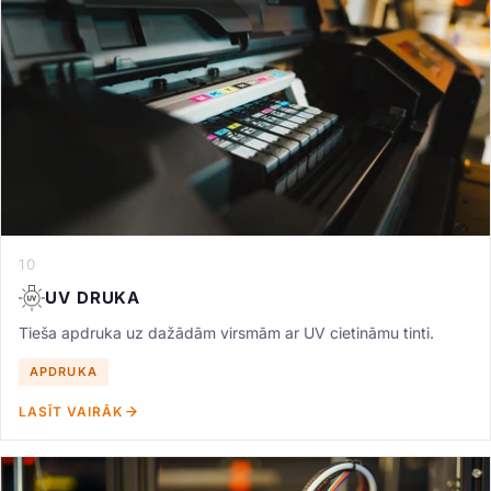
10
UV DRUKA
Tieša apdruka uz dažādām virsmām ar UV cietināmu tinti.
APDRUKA
LASĪT VAIRĀK