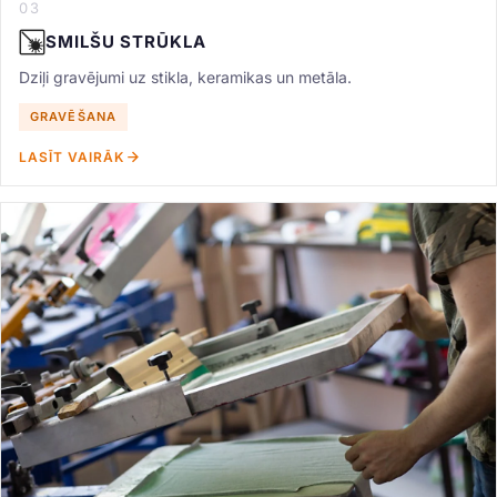
03
SMILŠU STRŪKLA
Dziļi gravējumi uz stikla, keramikas un metāla.
GRAVĒŠANA
LASĪT VAIRĀK