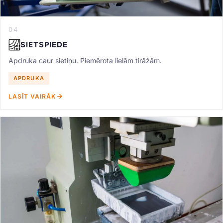
04
SIETSPIEDE
Apdruka caur sietiņu. Piemērota lielām tirāžām.
APDRUKA
LASĪT VAIRĀK