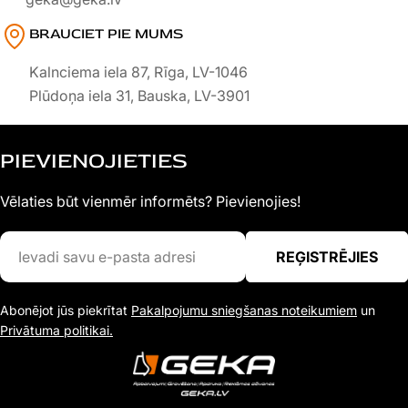
BRAUCIET PIE MUMS
Kalnciema iela 87, Rīga, LV-1046
Plūdoņa iela 31, Bauska, LV-3901
PIEVIENOJIETIES
Vēlaties būt vienmēr informēts? Pievienojies!
Ievadi
REĢISTRĒJIES
savu
e-
Abonējot jūs piekrītat
Pakalpojumu sniegšanas noteikumiem
un
pasta
Privātuma politikai.
adresi