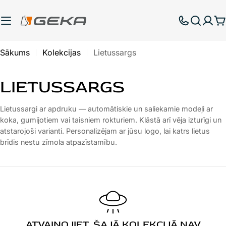
Pāriet
uz
G
saturu
Sākums
Kolekcijas
Lietussargs
K
LIETUSSARGS
A
Lietussargi ar apdruku — automātiskie un saliekamie modeļi ar
koka, gumijotiem vai taisniem rokturiem. Klāstā arī vēja izturīgi un
T
atstarojoši varianti. Personalizējam ar jūsu logo, lai katrs lietus
E
brīdis nestu zīmola atpazīstamību.
G
O
R
ATVAINOJIET, ŠAJĀ KOLEKCIJĀ NAV