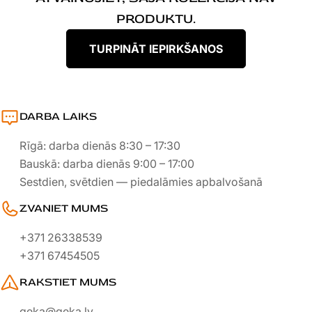
I
PRODUKTU.
J
TURPINĀT IEPIRKŠANOS
A
:
DARBA LAIKS
Rīgā: darba dienās 8:30 – 17:30
Bauskā: darba dienās 9:00 – 17:00
Sestdien, svētdien — piedalāmies apbalvošanā
ZVANIET MUMS
+371 26338539
+371 67454505
RAKSTIET MUMS
geka@geka.lv