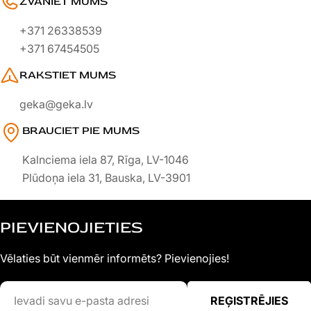
ZVANIET MUMS
+371 26338539
+371 67454505
RAKSTIET MUMS
geka@geka.lv
BRAUCIET PIE MUMS
Kalnciema iela 87, Rīga, LV-1046
Plūdoņa iela 31, Bauska, LV-3901
PIEVIENOJIETIES
Vēlaties būt vienmēr informēts? Pievienojies!
Ievadi
REĢISTRĒJIES
savu