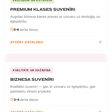
EKOLOĢIJA UN ILGTSPĒJA
PREMIUM KLASES SUVENĪRI
Augstas biznesa klases preces ar uzsvaru uz ekoloģiju un
ilgtspējību.
5–6
darba dienas
ATVĒRT KATALOGU
KVALITĀTE UN DAŽĀDĪBA
BIZNESA SUVENĪRI
Kvalitatīvi suvenīri — gan ar uzsvaru uz ilgtspējību, gan
pazīstamu zīmolu produkti.
3–4
darba dienas