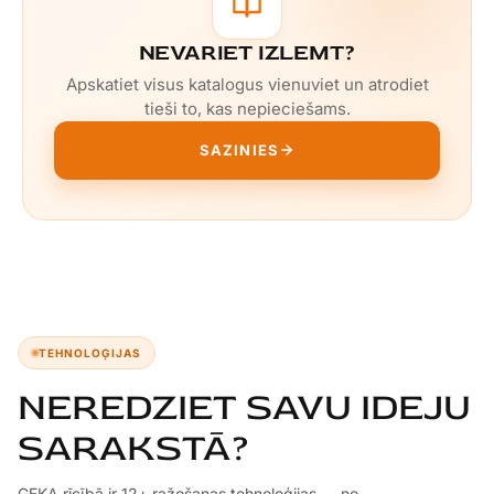
NEVARIET IZLEMT?
Apskatiet visus katalogus vienuviet un atrodiet
tieši to, kas nepieciešams.
SAZINIES
TEHNOLOĢIJAS
NEREDZIET SAVU IDEJU
SARAKSTĀ?
GEKA rīcībā ir 12+ ražošanas tehnoloģijas — no