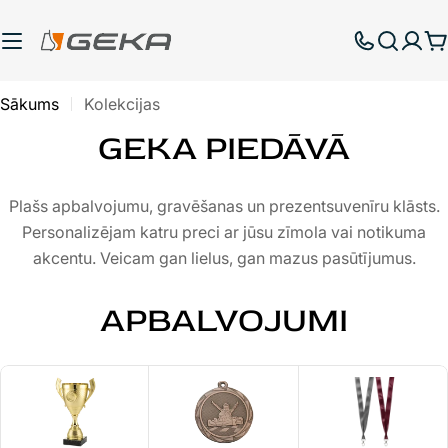
Pāriet
uz
G
saturu
Sākums
Kolekcijas
GEKA PIEDĀVĀ
Plašs apbalvojumu, gravēšanas un prezentsuvenīru klāsts.
Personalizējam katru preci ar jūsu zīmola vai notikuma
akcentu. Veicam gan lielus, gan mazus pasūtījumus.
APBALVOJUMI