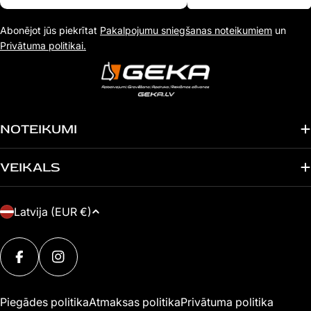
e-
Abonējot jūs piekrītat
Pakalpojumu sniegšanas noteikumiem
un
pasta
Privātuma politikai.
adresi
NOTEIKUMI
VEIKALS
V
Latvija (EUR €)
A
Maksājuma
L
metodes
FACEBOOK
INSTAGRAM
S
T
Piegādes politika
Atmaksas politika
Privātuma politika