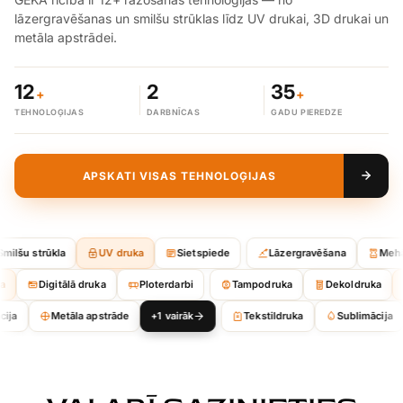
lāzergravēšanas un smilšu strūklas līdz UV drukai, 3D drukai un
metāla apstrādei.
12
2
35
+
+
TEHNOLOĢIJAS
DARBNĪCAS
GADU PIEREDZE
APSKATI VISAS TEHNOLOĢIJAS
ilšu strūkla
UV druka
Sietspiede
Lāzergravēšana
Mehān
uka
Digitālā druka
Ploterdarbi
Tampodruka
Dekoldruka
ija
Metāla apstrāde
+1 vairāk
Tekstildruka
Sublimācija