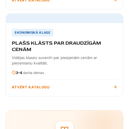
ATVĒRT KATALOGU
EKONOMISKĀ KLASE
PLAŠS KLĀSTS PAR DRAUDZĪGĀM
CENĀM
Vidējas klases suvenīri par pieejamām cenām ar
pieņemamu kvalitāti.
3–4
darba dienas
ATVĒRT KATALOGU